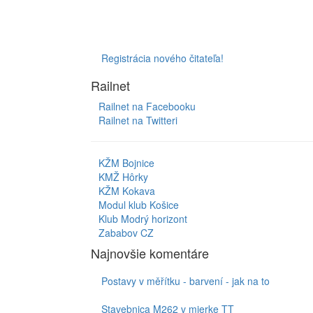
Registrácia nového čitateľa!
Railnet
Railnet na Facebooku
Railnet na Twitteri
KŽM Bojnice
KMŽ Hôrky
KŽM Kokava
Modul klub Košice
Klub Modrý horizont
Zababov CZ
Najnovšie komentáre
Postavy v měřítku - barvení - jak na to
Stavebnica M262 v mierke TT