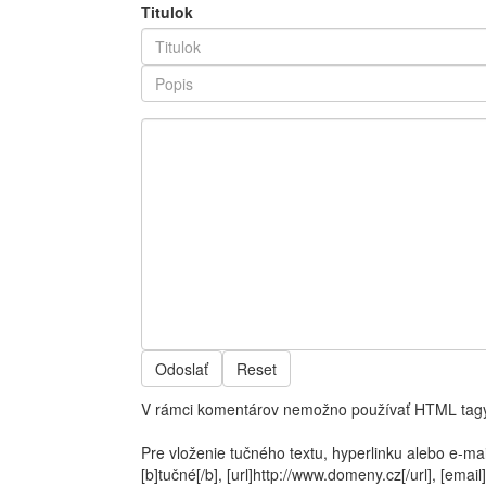
Titulok
Odoslať
Reset
V rámci komentárov nemožno používať HTML tagy
Pre vloženie tučného textu, hyperlinku alebo e-ma
[b]tučné[/b], [url]http://www.domeny.cz[/url], [e