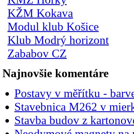
KŽM Kokava
Modul klub Košice
Klub Modrý horizont
Zababov CZ
Najnovšie komentáre
Postavy v měřítku - barve
Stavebnica M262 v mier
Stavba budov z kartonov
Neodymové magnety na 