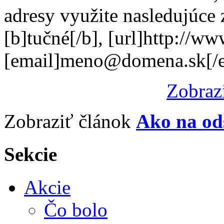
adresy využite nasledujúce
[b]tučné[/b], [url]http://w
[email]meno@domena.sk[/e
Zobraz
Zobraziť článok
Ako na od
Sekcie
Akcie
Čo bolo